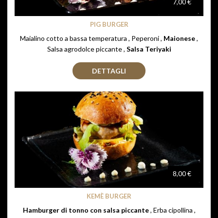
7,00 €
PIG BURGER
Maialino cotto a bassa temperatura , Peperoni ,
Maionese
,
Salsa agrodolce piccante ,
Salsa Teriyaki
DETTAGLI
8,00 €
KEMÈ BURGER
Hamburger di tonno con salsa piccante
, Erba cipollina ,